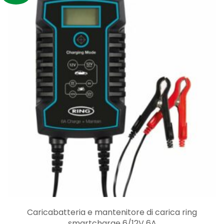
69,00€.
51,90€.
Caricabatteria e mantenitore di carica ring
smartcharge 6/12V 6A