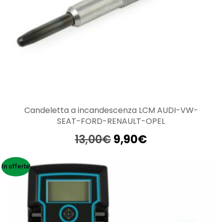
Candeletta a incandescenza LCM AUDI-VW-
SEAT-FORD-RENAULT-OPEL
Il
Il
13,00
€
9,90
€
prezzo
prezzo
originale
attuale
In offerta!
era:
è:
13,00€.
9,90€.