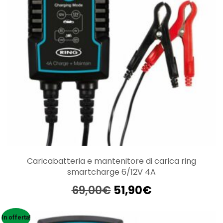
Caricabatteria e mantenitore di carica ring
smartcharge 6/12V 4A
Il
Il
69,00
€
51,90
€
prezzo
prezzo
originale
attuale
In offerta!
era:
è: