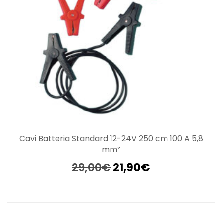
Cavi Batteria Standard 12-24V 250 cm 100 A 5,8
mm²
Il
Il
29,00
€
21,90
€
prezzo
prezzo
originale
attuale
era:
è:
29,00€.
21,90€.