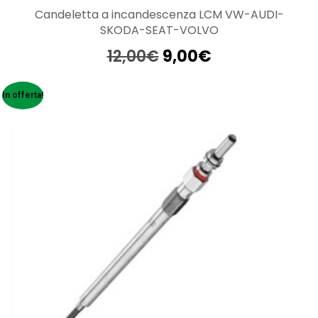
Candeletta a incandescenza LCM VW-AUDI-
SKODA-SEAT-VOLVO
Il
Il
12,00
€
9,00
€
prezzo
prezzo
originale
attuale
In offerta!
era:
è:
12,00€.
9,00€.