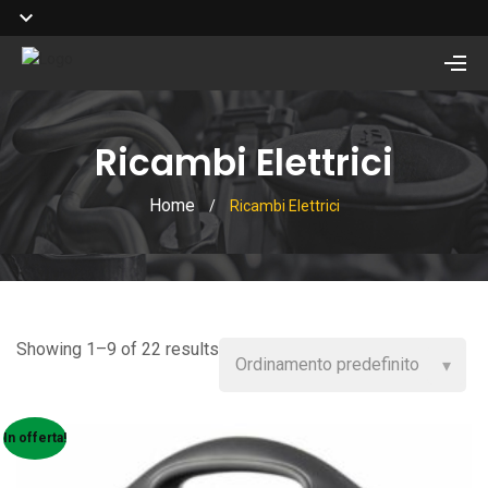
Ricambi Elettrici
Home
/
Ricambi Elettrici
Showing 1–9 of 22 results
In offerta!