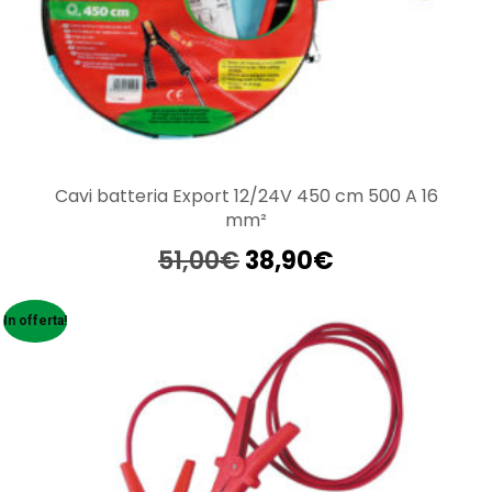
Cavi batteria Export 12/24V 450 cm 500 A 16
mm²
Il
Il
51,00
€
38,90
€
prezzo
prezzo
originale
attuale
In offerta!
era:
è:
51,00€.
38,90€.