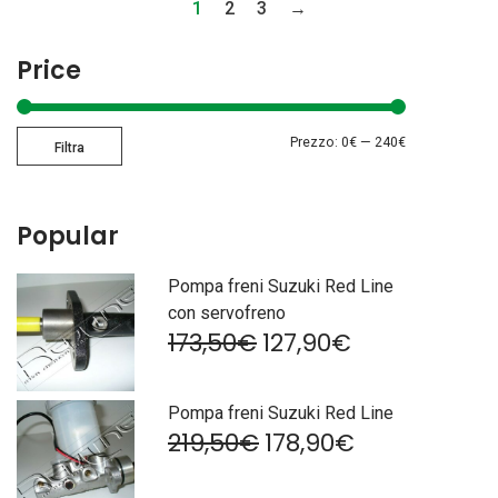
1
2
3
→
Price
Prezzo
Prezzo
Prezzo:
0€
—
240€
Filtra
Min
Max
Popular
Pompa freni Suzuki Red Line
con servofreno
Il
Il
173,50
€
127,90
€
prezzo
prezzo
originale
attuale
era:
è:
Pompa freni Suzuki Red Line
173,50€.
127,90€.
Il
Il
219,50
€
178,90
€
prezzo
prezzo
originale
attuale