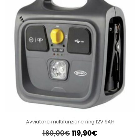
Avviatore multifunzione ring 12V 9AH
Il
Il
160,00
€
119,90
€
prezzo
prezzo