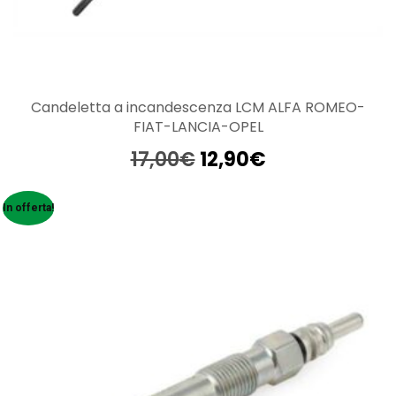
Candeletta a incandescenza LCM ALFA ROMEO-
FIAT-LANCIA-OPEL
Il
Il
17,00
€
12,90
€
prezzo
prezzo
originale
attuale
In offerta!
era:
è:
17,00€.
12,90€.