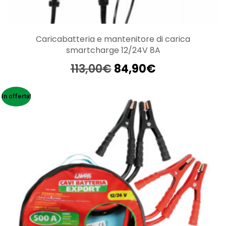
Caricabatteria e mantenitore di carica
smartcharge 12/24V 8A
Il
Il
113,00
€
84,90
€
prezzo
prezzo
originale
attuale
In offerta!
era:
è:
113,00€.
84,90€.