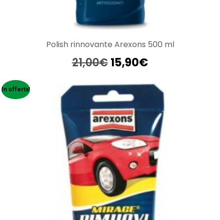
Polish rinnovante Arexons 500 ml
Il
Il
21,00
€
15,90
€
prezzo
prezzo
originale
attuale
In offerta!
era:
è:
21,00€.
15,90€.