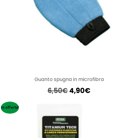
Guanto spugna in microfibra
Il
Il
6,50
€
4,90
€
prezzo
prezzo
originale
attuale
In offerta!
era:
è:
6,50€.
4,90€.