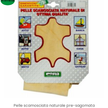
In offerta!
era:
è:
32,00€.
23,90€.
Pelle scamosciata naturale pre-sagomata