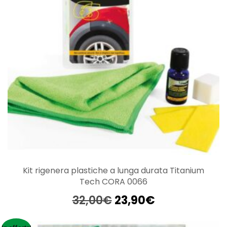
Kit rigenera plastiche a lunga durata Titanium
Tech CORA 0066
Il
Il
32,00
€
23,90
€
prezzo
prezzo
originale
attuale