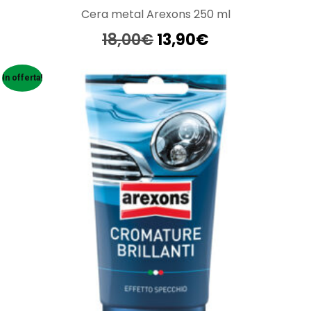
Cera metal Arexons 250 ml
Il
Il
18,00
€
13,90
€
prezzo
prezzo
originale
attuale
In offerta!
era:
è:
18,00€.
13,90€.