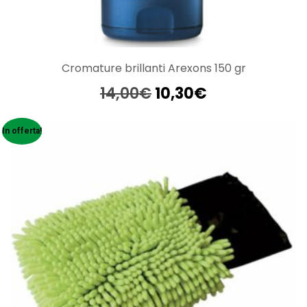
Cromature brillanti Arexons 150 gr
Il
Il
14,00
€
10,30
€
prezzo
prezzo
originale
attuale
In offerta!
era:
è:
14,00€.
10,30€.