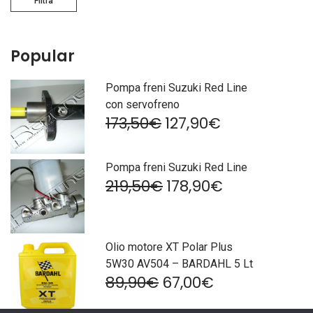
Filtra
Min
Max
Popular
Pompa freni Suzuki Red Line
con servofreno
Il
Il
173,50
€
127,90
€
prezzo
prezzo
originale
attuale
era:
è:
Pompa freni Suzuki Red Line
173,50€.
127,90€.
Il
Il
219,50
€
178,90
€
prezzo
prezzo
originale
attuale
era:
è:
219,50€.
178,90€.
Olio motore XT Polar Plus
5W30 AV504 – BARDAHL 5 Lt
Il
Il
89,90
€
67,00
€
prezzo
prezzo
originale
attuale