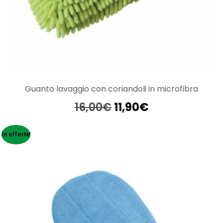
Guanto lavaggio con coriandoli in microfibra
Il
Il
16,00
€
11,90
€
prezzo
prezzo
originale
attuale
In offerta!
era:
è:
16,00€.
11,90€.