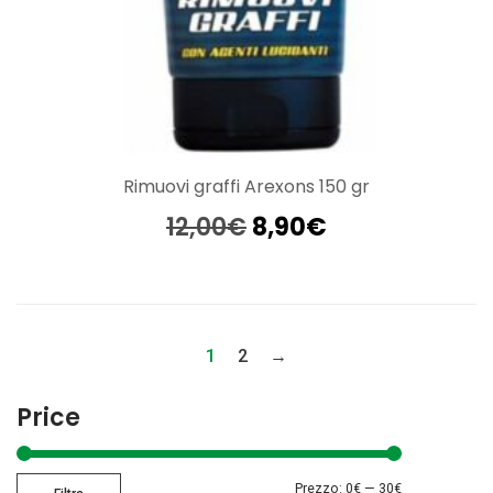
Rimuovi graffi Arexons 150 gr
Il
Il
12,00
€
8,90
€
prezzo
prezzo
originale
attuale
era:
è:
12,00€.
8,90€.
1
2
→
Price
Prezzo
Prezzo
Prezzo:
0€
—
30€