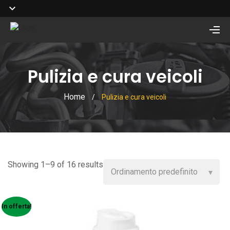
Pulizia e cura veicoli
Home
/
Pulizia e cura veicoli
Showing 1–9 of 16 results
In offerta!