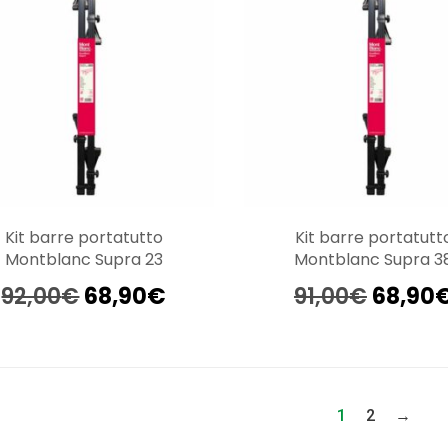
Kit barre portatutto
Kit barre portatutt
Montblanc Supra 23
Montblanc Supra 3
Il
Il
Il
92,00
€
68,90
€
91,00
€
68,90
prezzo
prezzo
prezzo
originale
attuale
origin
era:
è:
era:
92,00€.
68,90€.
91,00€
1
2
→