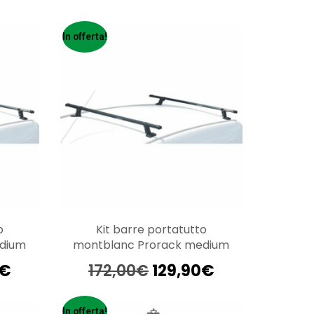
In offerta!
o
Kit barre portatutto
edium
montblanc Prorack medium
Il
Il
Il
€
172,00
€
129,90
€
o
prezzo
prezzo
prezzo
ale
attuale
originale
attuale
In offerta!