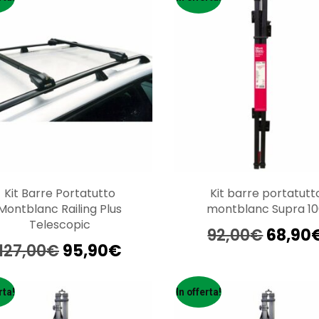
era:
è:
era:
226,00€.
169,90€.
172,00
Kit Barre Portatutto
Kit barre portatutt
Montblanc Railing Plus
montblanc Supra 1
Telescopic
Il
92,00
€
68,90
Il
Il
prezz
127,00
€
95,90
€
prezzo
prezzo
origin
originale
attuale
era:
era:
è:
92,00€
rta!
In offerta!
127,00€.
95,90€.