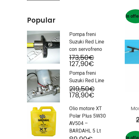
Min
Max
In offe
Popular
Pompa freni
Suzuki Red Line
con servofreno
Il
173,50
€
prezzo
Il
127,90
€
originale
prezzo
Pompa freni
era:
attuale
173,50€.
è:
Suzuki Red Line
127,90€.
Il
219,50
€
Il
prezzo
178,90
€
prezzo
originale
attuale
era:
Mo
Olio motore XT
è:
219,50€.
Polar Plus 5W30
178,90€.
AV504 –
BARDAHL 5 Lt
Il
In offe