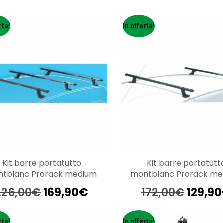
rta!
In offerta!
Kit barre portatutto
Kit barre portatutt
ntblanc Prorack medium
montblanc Prorack m
Il
Il
Il
226,00
€
169,90
€
172,00
€
129,90
prezzo
prezzo
prezz
originale
attuale
origin
rta!
In offerta!