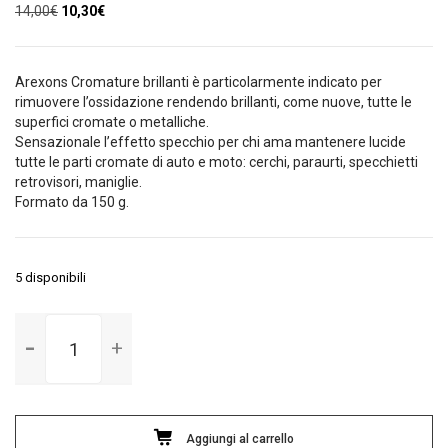
Il
Il
14,00
€
10,30
€
prezzo
prezzo
originale
attuale
era:
è:
Arexons Cromature brillanti è particolarmente indicato per
14,00€.
10,30€.
rimuovere l’ossidazione rendendo brillanti, come nuove, tutte le
superfici cromate o metalliche.
Sensazionale l’effetto specchio per chi ama mantenere lucide
tutte le parti cromate di auto e moto: cerchi, paraurti, specchietti
retrovisori, maniglie.
Formato da 150 g.
5 disponibili
Cromature
brillanti
Arexons
150
gr
Aggiungi al carrello
quantità