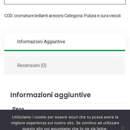
COD:
cromature brillanti arexons
Categoria:
Pulizia e cura veicoli
Informazioni Aggiuntive
Recensioni (0)
Informazioni aggiuntive
Peso
Utilizziamo i cookie per essere sicuri che tu possa avere la
0,5 kg
migliore esperienza sul nostro sito. Se continui ad utilizzare
questo sito noi assumiamo che tu ne sia felice.