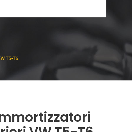
 VW T5-T6
mmortizzatori
riori VW T5-T6