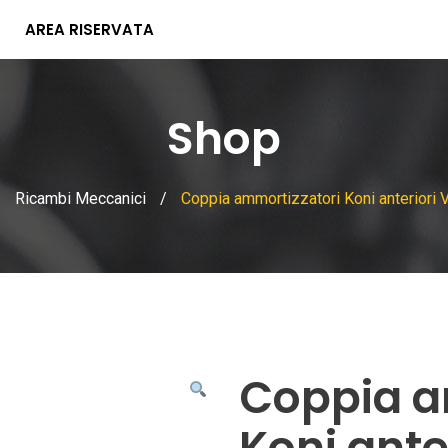
AREA RISERVATA
Shop
/
Ricambi Meccanici
/
Coppia ammortizzatori Koni anteriori
Coppia a
Koni ante