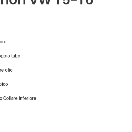
iore
oppio tubo
e olio
pico
:Collare inferiore