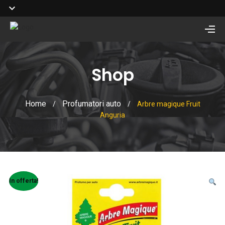
Shop
Home
Profumatori auto
/
/
Arbre magique Fruit
Anguria
In offerta!