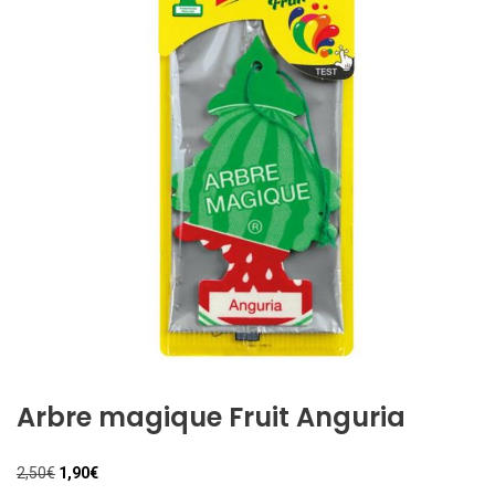
Arbre magique Fruit Anguria
Il
Il
2,50
€
1,90
€
prezzo
prezzo