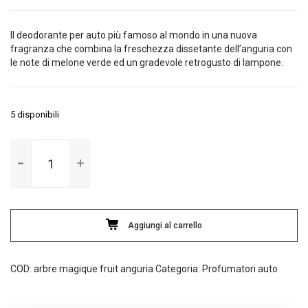
originale
attuale
era:
è:
Il deodorante per auto più famoso al mondo in una nuova
2,50€.
1,90€.
fragranza che combina la freschezza dissetante dell’anguria con
le note di melone verde ed un gradevole retrogusto di lampone.
5 disponibili
Arbre
magique
Fruit
Anguria
quantità
Aggiungi al carrello
COD:
arbre magique fruit anguria
Categoria:
Profumatori auto