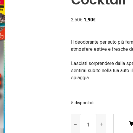
Il
Il
2,50
€
1,90
€
prezzo
prezzo
originale
attuale
era:
è:
Il deodorante per auto più fam
2,50€.
1,90€.
atmosfere estive e fresche d
Lasciati sorprendere dalla spe
sentirai subito nella tua auto 
spiaggia.
5 disponibili
Arbre
magique
Ibiza