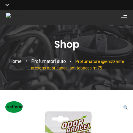
Shop
Home
Profumatori auto
/
/
Profumatore igienizzante
arexons odor cancel antitobacco ml75
In offerta!