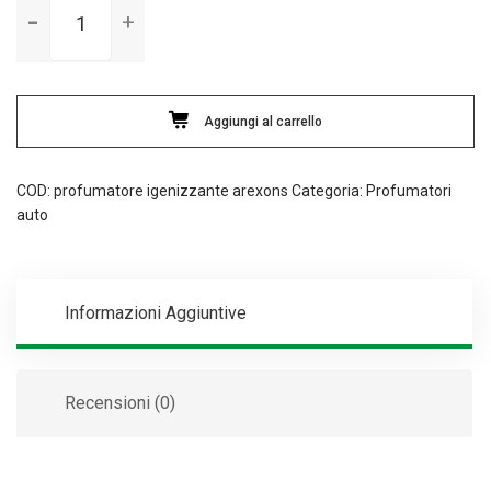
igienizzante
arexons
odor
cancel
Aggiungi al carrello
antitobacco
ml75
quantità
COD:
profumatore igenizzante arexons
Categoria:
Profumatori
auto
Informazioni Aggiuntive
Recensioni (0)