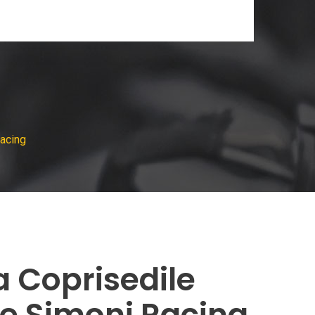
Racing
 Coprisedile
le Simoni Racing