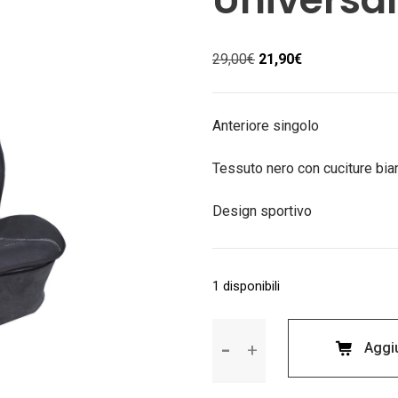
Il
Il
29,00
€
21,90
€
prezzo
prezzo
originale
attuale
era:
è:
Anteriore singolo
29,00€.
21,90€.
Tessuto nero con cuciture bi
Design sportivo
1 disponibili
Copertina
Aggiu
Coprisedile
Universale
Simoni