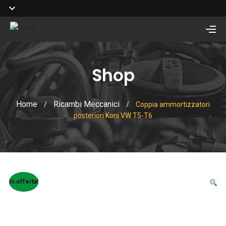
Shop
Home
Ricambi Meccanici
/
/
Coppia ammortizzatori
posteriori Koni VW T5-T6
In offerta!