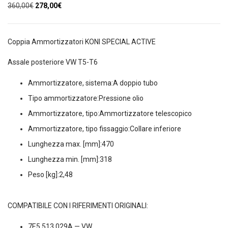
Il
Il
360,00
€
278,00
€
prezzo
prezzo
originale
attuale
era:
è:
Coppia Ammortizzatori KONI SPECIAL ACTIVE
360,00€.
278,00€.
Assale posteriore VW T5-T6
Ammortizzatore, sistema:A doppio tubo
Tipo ammortizzatore:Pressione olio
Ammortizzatore, tipo:Ammortizzatore telescopico
Ammortizzatore, tipo fissaggio:Collare inferiore
Lunghezza max. [mm]:470
Lunghezza min. [mm]:318
Peso [kg]:2,48
COMPATIBILE CON I RIFERIMENTI ORIGINALI:
7E5 513 029A — VW