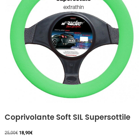
Coprivolante Soft SIL Supersottile
Il
Il
25,00
€
18,90
€
prezzo
prezzo