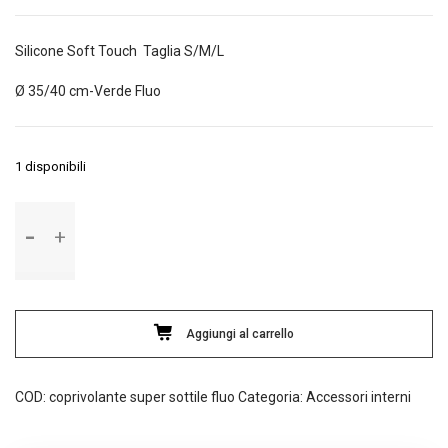
originale
attuale
era:
è:
Silicone Soft Touch Taglia S/M/L
25,00€.
18,90€.
Ø 35/40 cm-Verde Fluo
1 disponibili
Coprivolante
Soft
SIL
Supersottile
quantità
Aggiungi al carrello
COD:
coprivolante super sottile fluo
Categoria:
Accessori interni