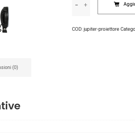
Aggiu
Jupiter
quantità
COD:
jupiter-proiettore
Catego
sioni (0)
tive