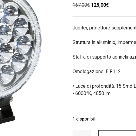
Il
Il
167,00
€
125,00
€
prezzo
prezzo
originale
attuale
era:
è:
Jupiter, proiettore suppleme
167,00€.
125,00€.
Struttura in alluminio, imperm
Staffa di supporto ad inclinazi
Omologazione: E R112
• Luce di profondità, 15 Smd
• 6000°K, 4050 lm
1 disponibili
Proiettore