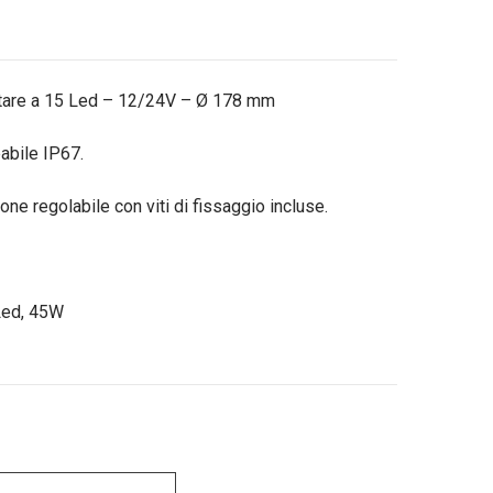
ntare a 15 Led – 12/24V – Ø 178 mm
eabile IP67.
one regolabile con viti di fissaggio incluse.
 Led, 45W