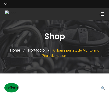
Shop
Home
Portaggio
/
/
Kit barre portatutto Montblanc
Prorack medium
In offerta!