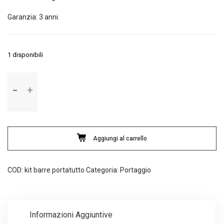
Garanzia: 3 anni.
1 disponibili
Kit
barre
portatutto
Montblanc
Prorack
medium
Aggiungi al carrello
quantità
COD:
kit barre portatutto
Categoria:
Portaggio
Informazioni Aggiuntive