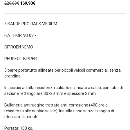
Il
Il
226,00
€
169,90
€
prezzo
prezzo
originale
attuale
era:
è:
3 BARRE PRO RACK MEDIUM
226,00€.
169,90€.
FIAT FIORINO 08>
CITROEN NEMO
PEUGEOT BIPPER
3 barre portatutto allineate per piccoli veicoli commerciali senza
grondina.
In acciaio ad alta resistenza saldato e zincato a caldo, con tubo di
sezione rettangolare 30×20 mm e spessore 2 mm.
Bulloneria antiruggine trattata anti-corrosione (400 ore di
resistenza alle nebbie saline). Installazione senza bisogno di
utensili in 5 minuti.
Portata: 100 kg.