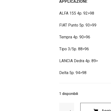
APPLICAZIONI:
ALFA 155 4p. 92>98
FIAT Punto 5p. 93>99
Tempra 4p. 90>96
Tipo 3/5p. 88>96
LANCIA Dedra 4p. 89>
Delta 5p. 94>98
1 disponibili
Kit
Aggiu