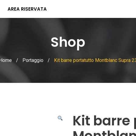
AREA RISERVATA
Shop
Home
/
Portaggio
/
Kit barre portatutto Montblanc Supra 2
Kit barre
Montblan