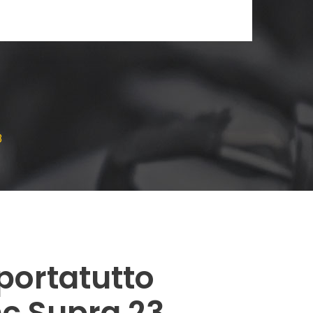
3
 portatutto
c Supra 23