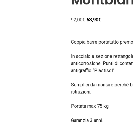
Il
Il
92,00
€
68,90
€
prezzo
prezzo
originale
attuale
era:
è:
Coppia barre portatutto premo
92,00€.
68,90€.
In acciaio a sezione rettangol
anticorrosione. Punti di contat
antigraffio “Plastisol”.
Semplici da montare perchè be
istruzioni.
Portata max 75 kg.
Garanzia 3 anni.