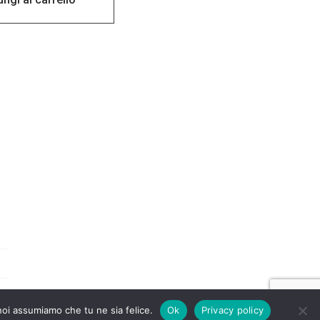
 noi assumiamo che tu ne sia felice.
Ok
Privacy policy