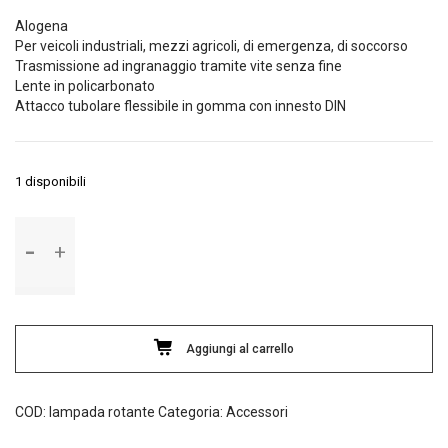
era:
è:
Alogena
58,00€.
43,00€.
Per veicoli industriali, mezzi agricoli, di emergenza, di soccorso
Trasmissione ad ingranaggio tramite vite senza fine
Lente in policarbonato
Attacco tubolare flessibile in gomma con innesto DIN
1 disponibili
Lampada
Rotante
RH-
3
con
Base
Aggiungi al carrello
Flessibile
Lampa
COD:
lampada rotante
Categoria:
Accessori
quantità