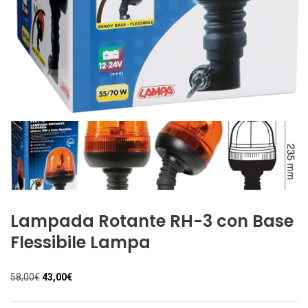
Lampada Rotante RH-3 con Base
Flessibile Lampa
Il
Il
58,00
€
43,00
€
prezzo
prezzo
originale
attuale