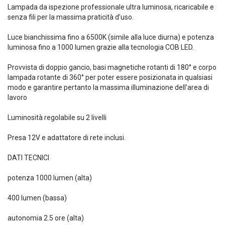
era:
è:
Lampada da ispezione professionale ultra luminosa, ricaricabile e
99,00€.
75,00€.
senza fili per la massima praticità d’uso.
Luce bianchissima fino a 6500K (simile alla luce diurna) e potenza
luminosa fino a 1000 lumen grazie alla tecnologia COB LED.
Provvista di doppio gancio, basi magnetiche rotanti di 180° e corpo
lampada rotante di 360° per poter essere posizionata in qualsiasi
modo e garantire pertanto la massima illuminazione dell’area di
lavoro
Luminosità regolabile su 2 livelli
Presa 12V e adattatore di rete inclusi.
DATI TECNICI
potenza 1000 lumen (alta)
400 lumen (bassa)
autonomia 2.5 ore (alta)