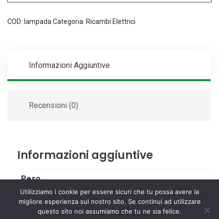
COD:
lampada
Categoria:
Ricambi Elettrici
Informazioni Aggiuntive
Recensioni (0)
Informazioni aggiuntive
Peso
Utilizziamo i cookie per essere sicuri che tu possa avere la
1 kg
migliore esperienza sul nostro sito. Se continui ad utilizzare
questo sito noi assumiamo che tu ne sia felice.