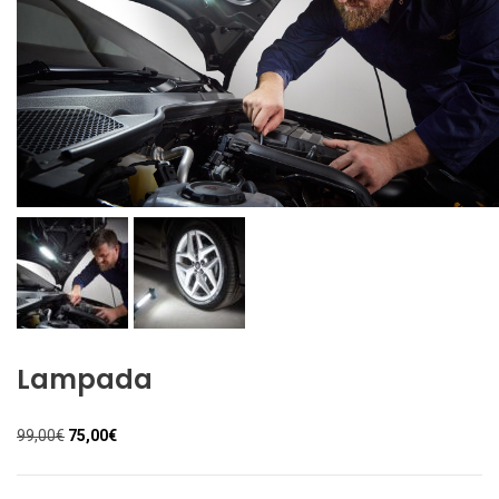
Lampada
Il
Il
99,00
€
75,00
€
prezzo
prezzo
originale
attuale