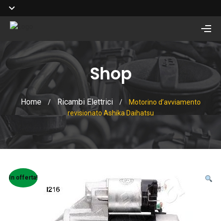
Shop
Home
Ricambi Elettrici
/
/
Motorino d’avviamento
revisionato Ashika Daihatsu
In offerta!