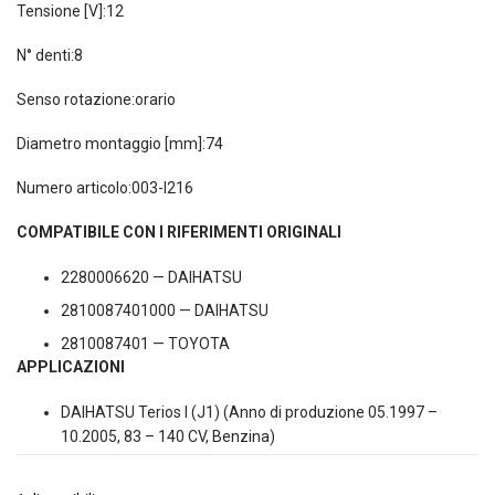
Tensione [V]:12
N° denti:8
Senso rotazione:orario
Diametro montaggio [mm]:74
Numero articolo:003-I216
COMPATIBILE CON I RIFERIMENTI ORIGINALI
2280006620 — DAIHATSU
2810087401000 — DAIHATSU
2810087401 — TOYOTA
APPLICAZIONI
DAIHATSU Terios I (J1) (Anno di produzione 05.1997 –
10.2005, 83 – 140 CV, Benzina)