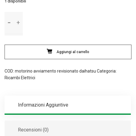
1 disponibili
Motorino
d'avviamento
revisionato
Ashika
Daihatsu
quantità
Aggiungi al carrello
COD:
motorino avviamento revisionato daihatsu
Categoria:
Ricambi Elettrici
Informazioni Aggiuntive
Recensioni (0)