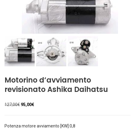
Motorino d’avviamento
revisionato Ashika Daihatsu
Il
Il
127,00
€
95,00
€
prezzo
prezzo
originale
attuale
era:
è:
Potenza motore avviamento [KW]:0,8
127,00€.
95,00€.