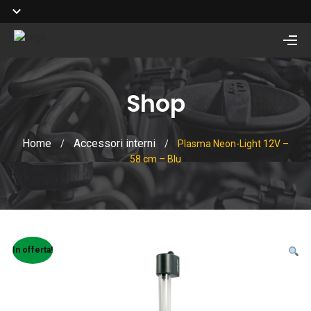
Shop
Home
Accessori interni
/
/
Plasma Neon-Light 12V –
58 cm – Blu
In offerta!