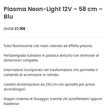
Plasma Neon-Light 12V – 58 cm –
Blu
Il
Il
29,00
€
21,90
€
prezzo
prezzo
originale
attuale
era:
è:
Tubo fluorescente con neon colorato ad effetto plasma.
29,00€.
21,90€.
Portalampada tubolare in plastica antiurto con terminali di
dimensioni compatte.
Interruttore incorporato nel trasformatore che permette il
comando di accensione in remoto.
Cavetto alimentazione da 250 cm con spinotto per presa
accendisigari.
Doppio sistema di fissaggio: tramite viti autofilettanti oppure
biadesivo