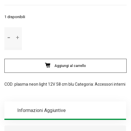
1 disponibili
Plasma
Neon-
Light
12V
-
58
Aggiungi al carrello
cm
-
COD:
plasma neon light 12V 58 cm blu
Categoria:
Accessori interni
Blu
quantità
Informazioni Aggiuntive