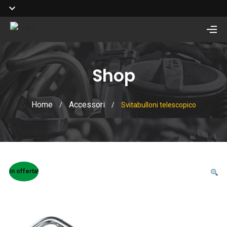
Shop
Home
Accessori
/
/
Svitabulloni telescopico
In offerta!