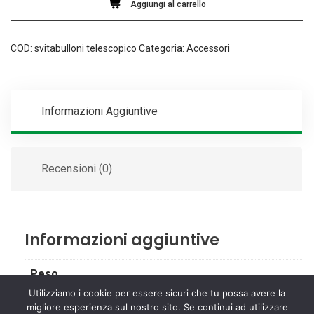
Aggiungi al carrello
COD:
svitabulloni telescopico
Categoria:
Accessori
Informazioni Aggiuntive
Recensioni (0)
Informazioni aggiuntive
Peso
Utilizziamo i cookie per essere sicuri che tu possa avere la
1 kg
migliore esperienza sul nostro sito. Se continui ad utilizzare