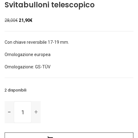
Svitabulloni telescopico
Il
Il
28,00
€
21,90
€
prezzo
prezzo
originale
attuale
era:
è:
Con chiave reversibile 17-19 mm.
28,00€.
21,90€.
Omologazione europea
Omologazione: GS-TÜV
2 disponibili
Svitabulloni
telescopico
quantità