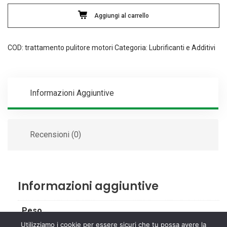
e
Aggiungi al carrello
common
rail
stp
COD:
trattamento pulitore motori
Categoria:
Lubrificanti e Additivi
200
ml
quantità
Informazioni Aggiuntive
Recensioni (0)
Informazioni aggiuntive
Peso
Utilizziamo i cookie per essere sicuri che tu possa avere la
0,5 kg