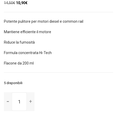
Il
Il
14,50
€
10,90
€
prezzo
prezzo
originale
attuale
era:
è:
Potente pulitore per motori diesel e common rail
14,50€.
10,90€.
Mantiene efficiente il motore
Riduce la fumosità
Formula concentrata Hi-Tech
Flacone da 200 ml
5 disponibili
Trattamento
pulitore
motori
diesel