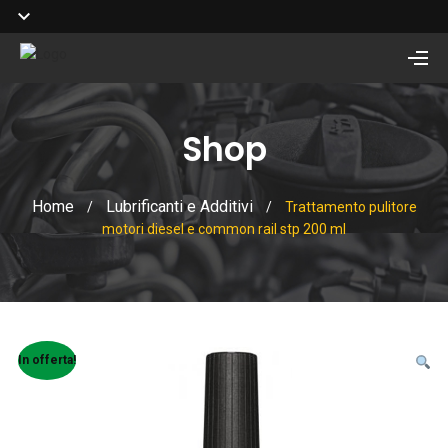
Shop
Home
Lubrificanti e Additivi
/
/
Trattamento pulitore
motori diesel e common rail stp 200 ml
In offerta!