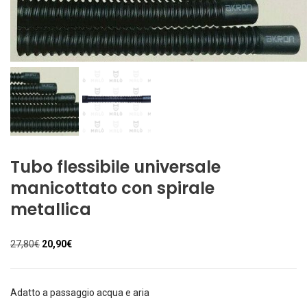
Tubo flessibile universale
manicottato con spirale
metallica
Il
Il
27,80
€
20,90
€
prezzo
prezzo
originale
attuale
era:
è:
Adatto a passaggio acqua e aria
27,80€.
20,90€.