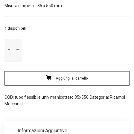
Misura diametro 35 x 550 mm
1 disponibili
Tubo
flessibile
universale
manicottato
con
spirale
Aggiungi al carrello
metallica
quantità
COD:
tubo flessibile univ manicottato 35x550
Categoria:
Ricambi
Meccanici
Informazioni Aggiuntive