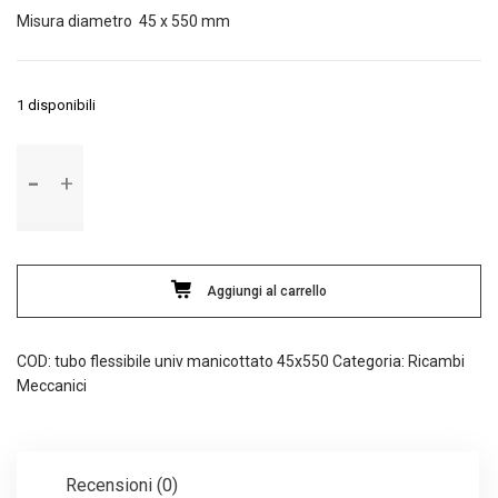
Misura diametro 45 x 550 mm
1 disponibili
Tubo
flessibile
universale
manicottato
con
spirale
Aggiungi al carrello
metallica
quantità
COD:
tubo flessibile univ manicottato 45x550
Categoria:
Ricambi
Meccanici
Recensioni (0)