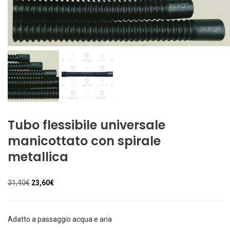
Tubo flessibile universale
manicottato con spirale
metallica
Il
Il
31,40
€
23,60
€
prezzo
prezzo
originale
attuale
era:
è:
Adatto a passaggio acqua e aria
31,40€.
23,60€.