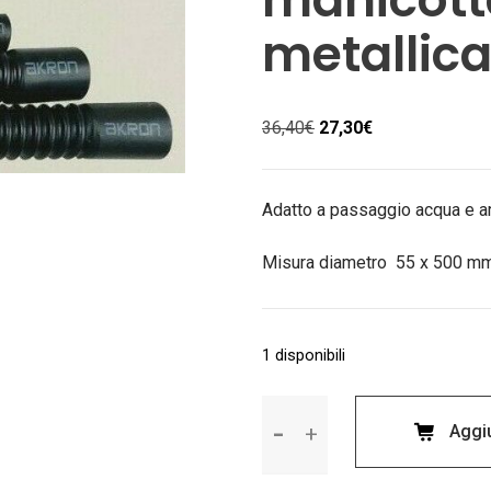
metallic
Il
Il
36,40
€
27,30
€
prezzo
prezzo
originale
attuale
era:
è:
Adatto a passaggio acqua e ar
36,40€.
27,30€.
Misura diametro 55 x 500 m
1 disponibili
Tubo
Aggiu
flessibile
universale
manicottato