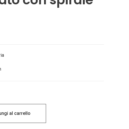
a
ia
m
ngi al carrello