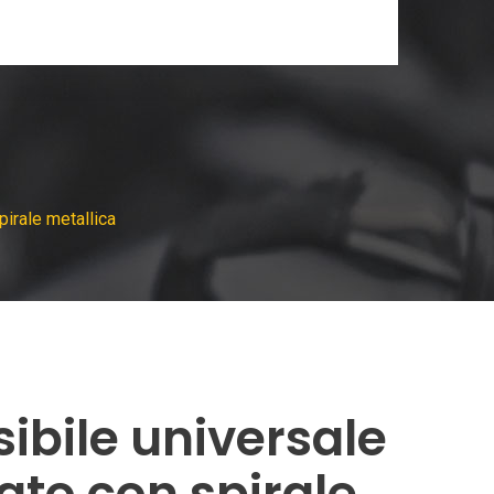
pirale metallica
sibile universale
to con spirale