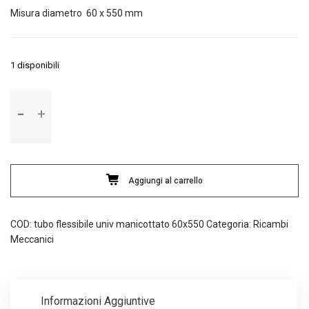
Misura diametro 60 x 550 mm
1 disponibili
Tubo
flessibile
universale
manicottato
con
spirale
Aggiungi al carrello
metallica
quantità
COD:
tubo flessibile univ manicottato 60x550
Categoria:
Ricambi
Meccanici
Informazioni Aggiuntive