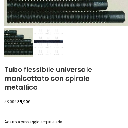
Tubo flessibile universale
manicottato con spirale
metallica
Il
Il
53,00
€
39,90
€
prezzo
prezzo
originale
attuale
era:
è:
Adatto a passaggio acqua e aria
53,00€.
39,90€.