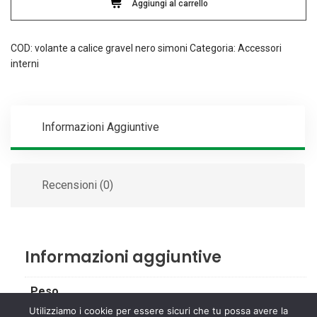
Simoni
Aggiungi al carrello
Racing
quantità
COD:
volante a calice gravel nero simoni
Categoria:
Accessori
interni
Informazioni Aggiuntive
Recensioni (0)
Informazioni aggiuntive
Peso
Utilizziamo i cookie per essere sicuri che tu possa avere la
2 kg