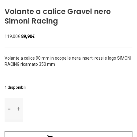
Volante a calice Gravel nero
Simoni Racing
Il
Il
119,00
€
89,90
€
prezzo
prezzo
originale
attuale
era:
è:
Volante a calice 90 mm in ecopelle nera inserti rossi e logo SIMONI
119,00€.
89,90€.
RACING ricamato 350 mm
1 disponibili
Volante
a
calice
Gravel
nero