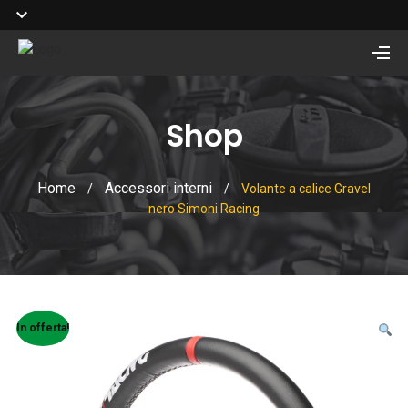
Shop
Home
Accessori interni
/
/
Volante a calice Gravel
nero Simoni Racing
In offerta!