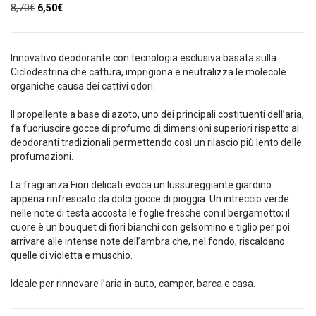
Il
Il
8,70
€
6,50
€
prezzo
prezzo
originale
attuale
era:
è:
Innovativo deodorante con tecnologia esclusiva basata sulla
8,70€.
6,50€.
Ciclodestrina che cattura, imprigiona e neutralizza le molecole
organiche causa dei cattivi odori.
Il propellente a base di azoto, uno dei principali costituenti dell’aria,
fa fuoriuscire gocce di profumo di dimensioni superiori rispetto ai
deodoranti tradizionali permettendo così un rilascio più lento delle
profumazioni.
La fragranza Fiori delicati evoca un lussureggiante giardino
appena rinfrescato da dolci gocce di pioggia. Un intreccio verde
nelle note di testa accosta le foglie fresche con il bergamotto; il
cuore è un bouquet di fiori bianchi con gelsomino e tiglio per poi
arrivare alle intense note dell’ambra che, nel fondo, riscaldano
quelle di violetta e muschio.
Ideale per rinnovare l’aria in auto, camper, barca e casa.