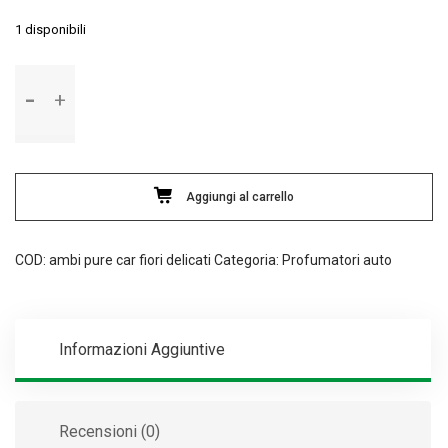
1 disponibili
Ambi
Pur
Car
Air
Effects
Fiori
Aggiungi al carrello
delicati
300
COD:
ambi pure car fiori delicati
Categoria:
Profumatori auto
ml
quantità
Informazioni Aggiuntive
Recensioni (0)