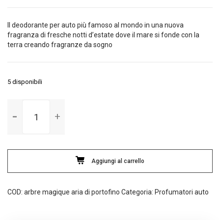
originale
attuale
era:
è:
Il deodorante per auto più famoso al mondo in una nuova
2,50€.
1,90€.
fragranza di fresche notti d’estate dove il mare si fonde con la
terra creando fragranze da sogno
5 disponibili
Arbre
magique
Aria
di
Portofino
Aggiungi al carrello
quantità
COD:
arbre magique aria di portofino
Categoria:
Profumatori auto