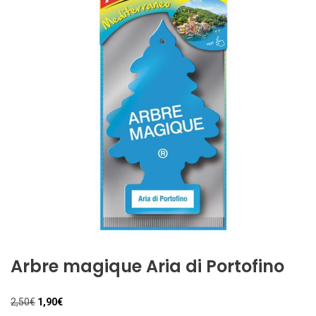
Arbre magique Aria di Portofino
Il
Il
2,50
€
1,90
€
prezzo
prezzo