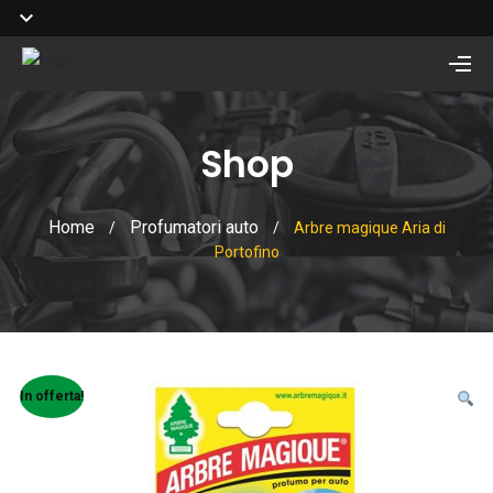
Shop
Home
Profumatori auto
/
/
Arbre magique Aria di
Portofino
In offerta!