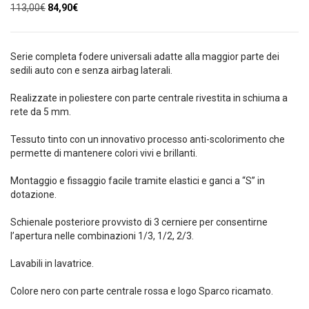
Il
Il
113,00
€
84,90
€
prezzo
prezzo
originale
attuale
era:
è:
Serie completa fodere universali adatte alla maggior parte dei
113,00€.
84,90€.
sedili auto con e senza airbag laterali.
Realizzate in poliestere con parte centrale rivestita in schiuma a
rete da 5 mm.
Tessuto tinto con un innovativo processo anti-scolorimento che
permette di mantenere colori vivi e brillanti.
Montaggio e fissaggio facile tramite elastici e ganci a “S” in
dotazione.
Schienale posteriore provvisto di 3 cerniere per consentirne
l’apertura nelle combinazioni 1/3, 1/2, 2/3.
Lavabili in lavatrice.
Colore nero con parte centrale rossa e logo Sparco ricamato.