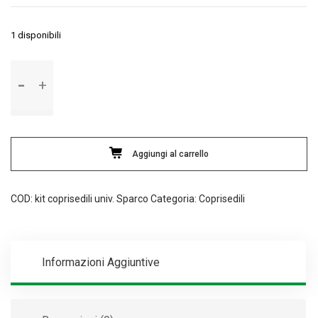
1 disponibili
Kit
coprisedili
universali
Sparco
con
spugna
Aggiungi al carrello
5
mm
COD:
kit coprisedili univ. Sparco
Categoria:
Coprisedili
nero/rosso
quantità
Informazioni Aggiuntive