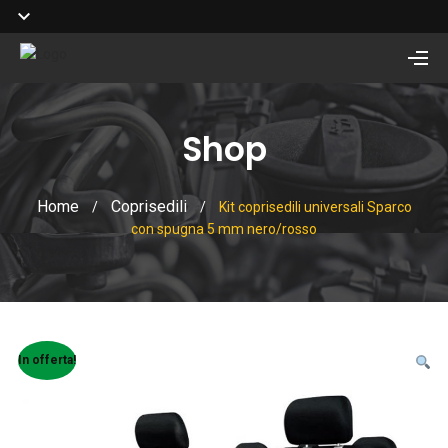
Shop
Home
Coprisedili
/
/
Kit coprisedili universali Sparco
con spugna 5 mm nero/rosso
In offerta!