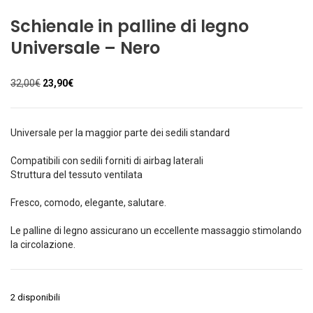
Schienale in palline di legno
Universale – Nero
Il
Il
32,00
€
23,90
€
prezzo
prezzo
originale
attuale
era:
è:
Universale per la maggior parte dei sedili standard
32,00€.
23,90€.
Compatibili con sedili forniti di airbag laterali
Struttura del tessuto ventilata
Fresco, comodo, elegante, salutare.
Le palline di legno assicurano un eccellente massaggio stimolando
la circolazione.
2 disponibili