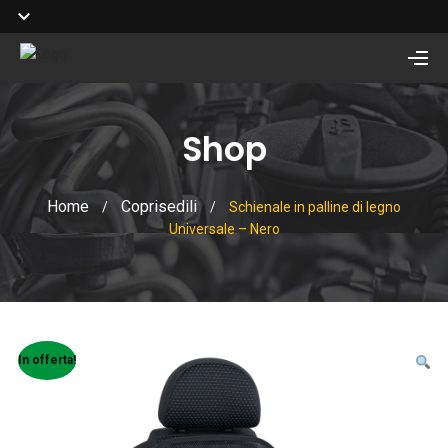
Shop
Home
Coprisedili
/
/
Schienale in palline di legno
Universale – Nero
In offerta!