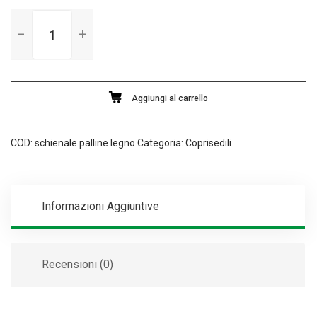
Schienale
in
palline
di
legno
Aggiungi al carrello
Universale
-
Nero
COD:
schienale palline legno
Categoria:
Coprisedili
quantità
Informazioni Aggiuntive
Recensioni (0)