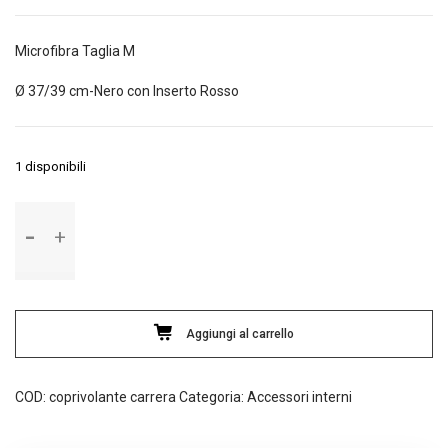
originale
attuale
era:
è:
Microfibra Taglia M
21,00€.
15,70€.
Ø 37/39 cm-Nero con Inserto Rosso
1 disponibili
Coprivolante
Carrera
LOOK
RED
quantità
Aggiungi al carrello
COD:
coprivolante carrera
Categoria:
Accessori interni