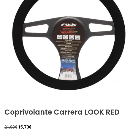
Coprivolante Carrera LOOK RED
Il
Il
21,00
€
15,70
€
prezzo
prezzo