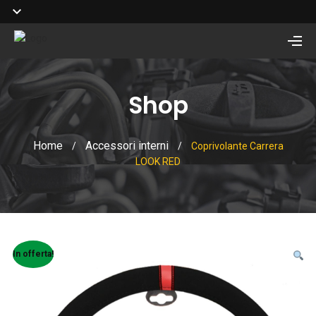
Shop
Home
Accessori interni
/
/
Coprivolante Carrera
LOOK RED
In offerta!