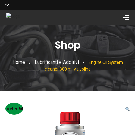
Shop
Home
Lubrificanti e Additivi
/
/
Engine Oil System
cleaner 300 ml Valvoline
In offerta!