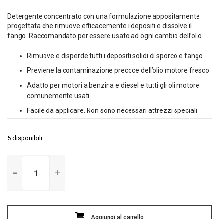
originale
attuale
era:
è:
Detergente concentrato con una formulazione appositamente
13,00€.
9,90€.
progettata che rimuove efficacemente i depositi e dissolve il
fango. Raccomandato per essere usato ad ogni cambio dell’olio.
Rimuove e disperde tutti i depositi solidi di sporco e fango
Previene la contaminazione precoce dell’olio motore fresco
Adatto per motori a benzina e diesel e tutti gli oli motore
comunemente usati
Facile da applicare. Non sono necessari attrezzi speciali
5 disponibili
Engine
Oil
System
cleaner
300
Aggiungi al carrello