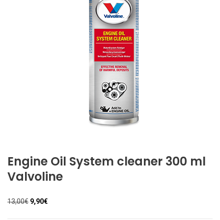
Engine Oil System cleaner 300 ml
Valvoline
Il
Il
13,00
€
9,90
€
prezzo
prezzo