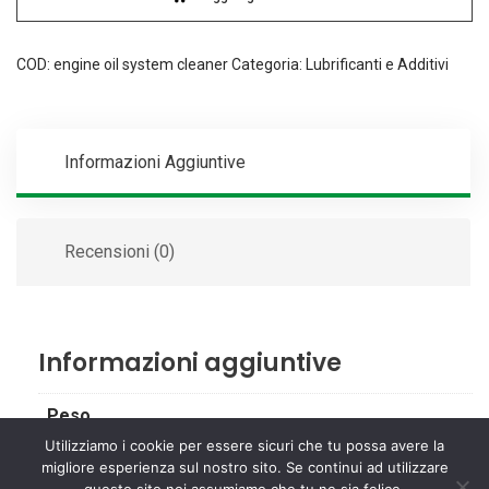
ml
Valvoline
quantità
COD:
engine oil system cleaner
Categoria:
Lubrificanti e Additivi
Informazioni Aggiuntive
Recensioni (0)
Informazioni aggiuntive
Peso
Utilizziamo i cookie per essere sicuri che tu possa avere la
0,5 kg
migliore esperienza sul nostro sito. Se continui ad utilizzare