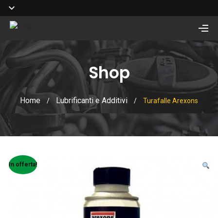
Shop
Home
Lubrificanti e Additivi
/
/
Turafalle Arexons
In offerta!