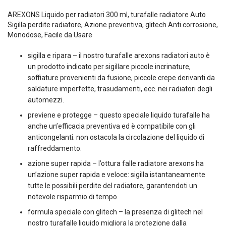
era:
è:
AREXONS Liquido per radiatori 300 ml, turafalle radiatore Auto
17,00€.
12,90€.
Sigilla perdite radiatore, Azione preventiva, glitech Anti corrosione,
Monodose, Facile da Usare
sigilla e ripara – il nostro turafalle arexons radiatori auto è
un prodotto indicato per sigillare piccole incrinature,
soffiature provenienti da fusione, piccole crepe derivanti da
saldature imperfette, trasudamenti, ecc. nei radiatori degli
automezzi.
previene e protegge – questo speciale liquido turafalle ha
anche un’efficacia preventiva ed è compatibile con gli
anticongelanti. non ostacola la circolazione del liquido di
raffreddamento.
azione super rapida – l’ottura falle radiatore arexons ha
un’azione super rapida e veloce: sigilla istantaneamente
tutte le possibili perdite del radiatore, garantendoti un
notevole risparmio di tempo.
formula speciale con glitech – la presenza di glitech nel
nostro turafalle liquido migliora la protezione dalla