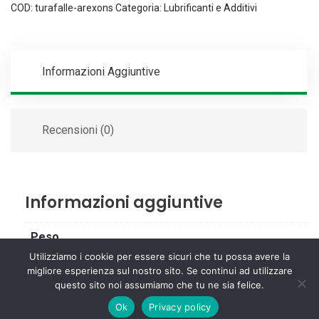
COD:
turafalle-arexons
Categoria:
Lubrificanti e Additivi
Informazioni Aggiuntive
Recensioni (0)
Informazioni aggiuntive
Peso
Utilizziamo i cookie per essere sicuri che tu possa avere la
0,5 kg
migliore esperienza sul nostro sito. Se continui ad utilizzare
questo sito noi assumiamo che tu ne sia felice.
Ok
Privacy policy