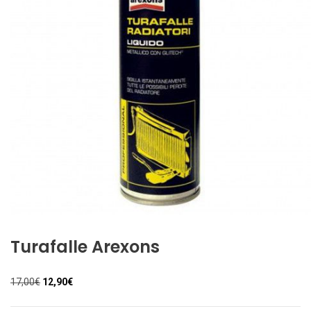
Turafalle Arexons
Il
Il
17,00
€
12,90
€
prezzo
prezzo
originale
attuale