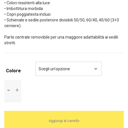
• Colori resistenti alla luce
• Imbottitura morbida
• Copri poggiatesta inclusi
• Schienale e sedile posteriore divisibili 50/50, 60/40, 40/60 (3+3
cerniere).
Parte centrale removibile per una maggiore adattabilità ai sedili
stretti
Colore
Kit
coprisedili
Glamur
coordinati
in
jacquard
Aggiungi al carrello
quantità