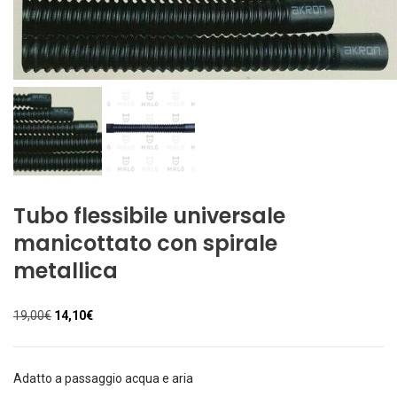
Tubo flessibile universale
manicottato con spirale
metallica
Il
Il
19,00
€
14,10
€
prezzo
prezzo
originale
attuale
era:
è:
Adatto a passaggio acqua e aria
19,00€.
14,10€.