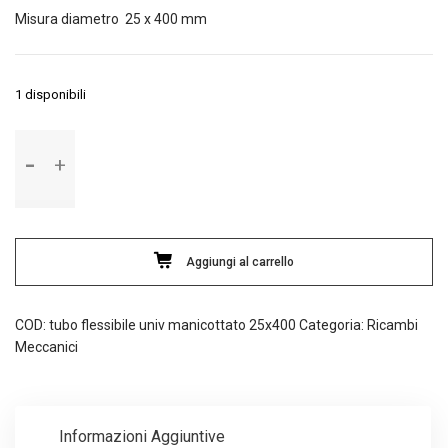
Misura diametro 25 x 400 mm
1 disponibili
Tubo
flessibile
universale
manicottato
con
spirale
Aggiungi al carrello
metallica
quantità
COD:
tubo flessibile univ manicottato 25x400
Categoria:
Ricambi
Meccanici
Informazioni Aggiuntive