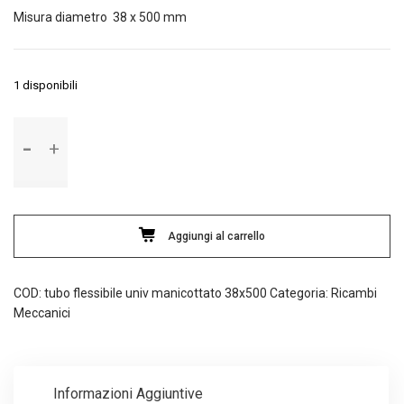
Misura diametro 38 x 500 mm
1 disponibili
Tubo
flessibile
universale
manicottato
con
spirale
Aggiungi al carrello
metallica
quantità
COD:
tubo flessibile univ manicottato 38x500
Categoria:
Ricambi
Meccanici
Informazioni Aggiuntive