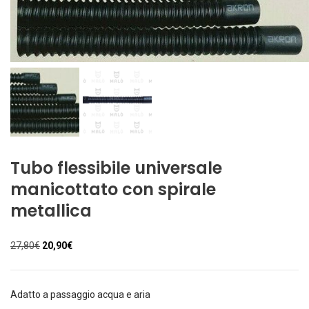
Tubo flessibile universale
manicottato con spirale
metallica
Il
Il
27,80
€
20,90
€
prezzo
prezzo
originale
attuale
era:
è:
Adatto a passaggio acqua e aria
27,80€.
20,90€.