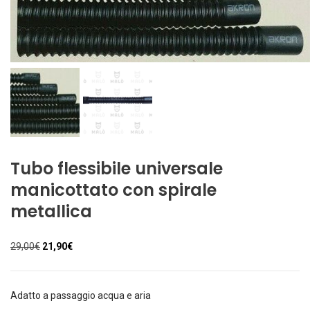
Tubo flessibile universale
manicottato con spirale
metallica
Il
Il
29,00
€
21,90
€
prezzo
prezzo
originale
attuale
era:
è:
Adatto a passaggio acqua e aria
29,00€.
21,90€.