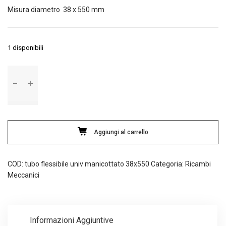
Misura diametro 38 x 550 mm
1 disponibili
Tubo
flessibile
universale
manicottato
con
spirale
Aggiungi al carrello
metallica
quantità
COD:
tubo flessibile univ manicottato 38x550
Categoria:
Ricambi
Meccanici
Informazioni Aggiuntive