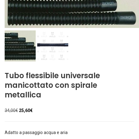
Tubo flessibile universale
manicottato con spirale
metallica
Il
Il
34,00
€
25,60
€
prezzo
prezzo
originale
attuale
era:
è:
Adatto a passaggio acqua e aria
34,00€.
25,60€.