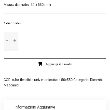
Misura diametro 50 x 550 mm
1 disponibili
Tubo
flessibile
universale
manicottato
con
spirale
Aggiungi al carrello
metallica
quantità
COD:
tubo flessibile univ manicottato 50x550
Categoria:
Ricambi
Meccanici
Informazioni Aggiuntive