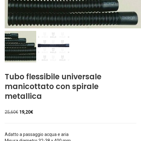
Tubo flessibile universale
manicottato con spirale
metallica
Il
Il
25,60
€
19,20
€
prezzo
prezzo
originale
attuale
era:
è:
Adatto a passaggio acqua e aria
25,60€.
19,20€.
Misura diametro 32-38 x 400 mm