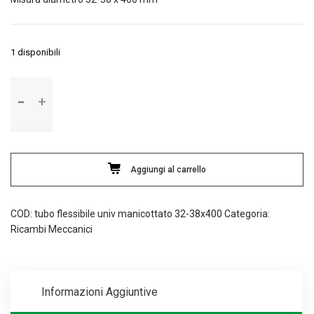
1 disponibili
Tubo
flessibile
universale
manicottato
con
spirale
Aggiungi al carrello
metallica
quantità
COD:
tubo flessibile univ manicottato 32-38x400
Categoria:
Ricambi Meccanici
Informazioni Aggiuntive