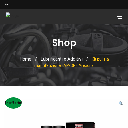
Shop
Home
Lubrificanti e Additivi
/
/
Kit pulizia
manutenzione FAP/DPF Arexons
In offerta!