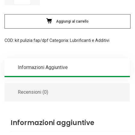
manutenzione
FAP/DPF
Arexons
Aggiungi al carrello
quantità
COD:
kit pulizia fap/dpf
Categoria:
Lubrificanti e Additivi
Informazioni Aggiuntive
Recensioni (0)
Informazioni aggiuntive