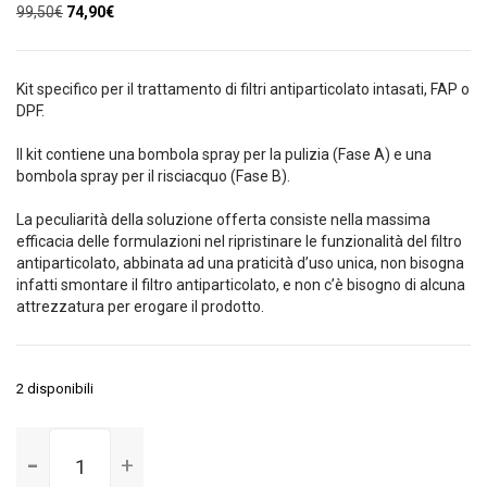
Il
Il
99,50
€
74,90
€
prezzo
prezzo
originale
attuale
era:
è:
Kit specifico per il trattamento di filtri antiparticolato intasati, FAP o
99,50€.
74,90€.
DPF.
Il kit contiene una bombola spray per la pulizia (Fase A) e una
bombola spray per il risciacquo (Fase B).
La peculiarità della soluzione offerta consiste nella massima
efficacia delle formulazioni nel ripristinare le funzionalità del filtro
antiparticolato, abbinata ad una praticità d’uso unica, non bisogna
infatti smontare il filtro antiparticolato, e non c’è bisogno di alcuna
attrezzatura per erogare il prodotto.
2 disponibili
Kit
pulizia